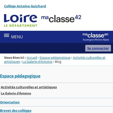
Panneau de gestion des cookies
Collège Antoine Guichard
Menu de la rubrique
Contenu
MENU
Se connecter
Vous êtes ici :
Accueil
›
Espace pédagogique
›
Activités culturelles et
artistiques
›
La Galerie d'Antoine
›
Blog
Espace pédagogique
Activités culturelles et artistiques
La Galerie d'Antoine
Orientation
Brevet des collèges