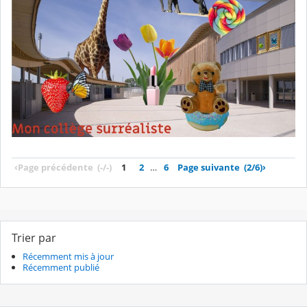
‹
Page précédente
(-/-)
1
2
…
6
Page suivante
(2/6)
›
Trier par
Récemment mis à jour
Récemment publié