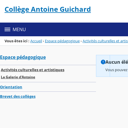
Panneau de gestion des cookies
Collège Antoine Guichard
Menu de la rubrique
Contenu
MENU
Vous êtes ici :
Accueil
›
Espace pédagogique
›
Activités culturelles et arti
Espace pédagogique
Aucun élém
Activités culturelles et artistiques
Vous pouvez 
La Galerie d'Antoine
Orientation
Brevet des collèges