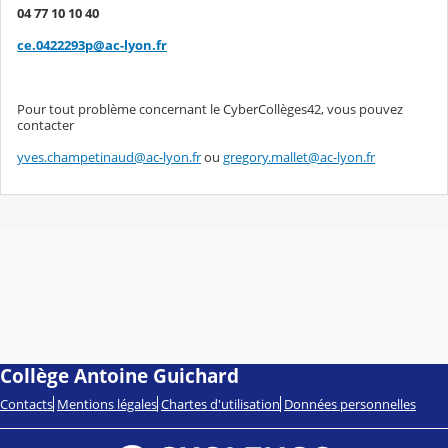
04 77 10 10 40
ce.0422293p@ac-lyon.fr
Pour tout problème concernant le CyberCollèges42, vous pouvez
contacter
yves.champetinaud@ac-lyon.fr
ou
gregory.mallet@ac-lyon.fr
Collège Antoine Guichard
Contacts
Mentions légales
Chartes d'utilisation
Données personnelles